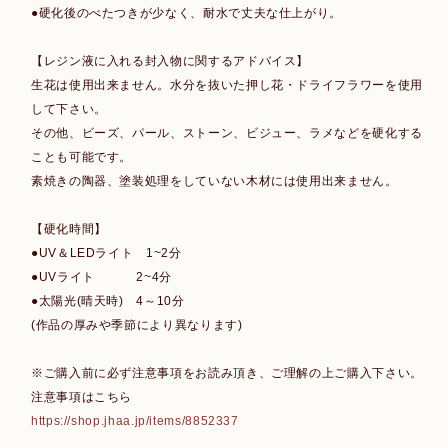
●硬化後のべたつきが少なく、耐水で丈夫な仕上がり。
【レジン液に入れる封入物に関するアドバイス】
生花は使用出来ません。水分を抜いた押し花・ドライフラワーを使用
して下さい。
その他、ビーズ、パール、ストーン、ビジュー、ラメなどを硬化する
ことも可能です。
素焼きの陶器、塗装処理をしていない木材には使用出来ません。
【硬化時間】
●UV＆LEDライト 1~2分
●UVライト 2~4分
●太陽光(晴天時) 4～10分
(作品の厚みや季節により異なります)
※ご購入前に必ず注意事項をお読み頂き、ご理解の上ご購入下さい。
注意事項はこちら
https://shop.jhaa.jp/items/8852337