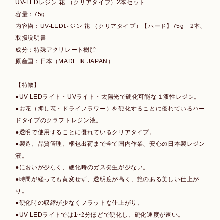
UV-LEDレジン 花 （クリアタイプ）2本セット
容量：75g
内容物：UV-LEDレジン 花 （クリアタイプ）【ハード】75g 2本、
取扱説明書
成分：特殊アクリレート樹脂
原産国：日本（MADE IN JAPAN）
【特徴】
●UV-LEDライト・UVライト・太陽光で硬化可能な１液性レジン。
●お花（押し花・ドライフラワー）を硬化することに優れているハー
ドタイプのクラフトレジン液。
●透明で使用することに優れているクリアタイプ。
●製造、品質管理、梱包出荷まで全て国内作業、安心の日本製レジン
液。
●においが少なく、硬化時のガス発生が少ない。
●時間が経っても黄変せず、透明度が高く、艶のある美しい仕上が
り。
●硬化時の収縮が少なくフラットな仕上がり。
●UV-LEDライトでは1~2分ほどで硬化し、硬化速度が速い。